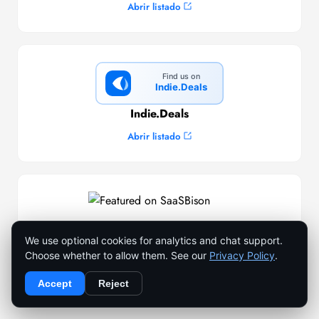
Abrir listado
Indie.Deals
Abrir listado
SaaSBison
We use optional cookies for analytics and chat support.
Choose whether to allow them. See our
Privacy Policy
.
Abrir listado
Accept
Reject