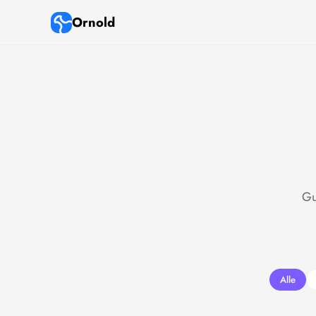
Ornold
Gu
Alle