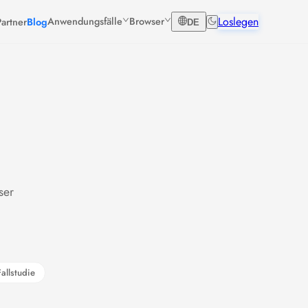
Loslegen
Anwendungsfälle
Browser
artner
Blog
DE
ser
Fallstudie